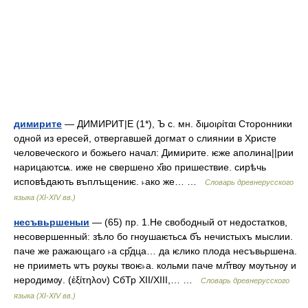
димирите
— ДИМИРИТ|Е (1*), Ъ с. мн. διμοιρίται Сторонники
одной из ересей, отвергавшей догмат о слиянии в Христе
человеческого и божьего начал: Димирите. ѥже аполина||рии
нарицаютсѩ. иже не свершено х҃во пришествие. сирѣчь
исповѣдають въплъщениѥ. ˫ако же… …
Словарь древнерусского
языка (XI-XIV вв.)
несъвьршеныи
— (65) пр. 1.Не свободный от недостатков,
несовершенный: зѣло бо гнѹшаѥтьсѧ б҃ъ нечистыхъ мыслии.
паче же ражающаго ˫а ср҃дца… да ѥлико плода несъвьршена.
не прииметь ѡтъ рѹкы твоѥ˫а. кольми паче мл҃твѹ мѹтьнѹ и
неродимѹ. (ἐξίτηλον) СбТр XII/XIII,… …
Словарь древнерусского
языка (XI-XIV вв.)