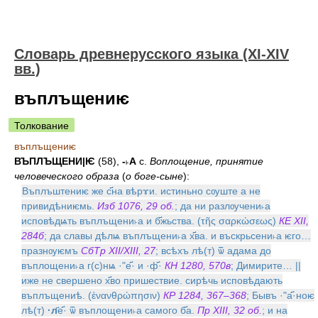
Словарь древнерусского языка (XI-XIV
вв.)
въплъщениѥ
Толкование
въплъщениѥ
ВЪПЛЪЩЕНИ|Ѥ
(58),
-˫А
с.
Воплощение, принятие
человеческого образа
(
о боге-сыне
):
Въплъштениѥ же с҃на вѣрɤи. истиньно сѹште а не
привидѣниѥмь.
Изб 1076, 29 об.
; да ни разлѹчени˫а
исповѣдѩть въплъщени˫а и б҃жьства. (τῆς σαρκώσεως)
КЕ XII,
284б
; да славы дѣлѩ въплъщени˫а х҃ва. и въскрьсени˫а ѥго…
празнѹѥмъ
СбТр ХII/ХIII, 27
; всѣхъ лѣ(т) ѿ адама до
въплощени˫а г(с)нѩ ·ʺе҃· и ·ф҃·
КН 1280, 570в
; Димирите… ||
иже не свершено х҃во пришествие. сирѣчь исповѣдають
въплъщениѣ. (ἐνανθρώπησιν)
КР 1284, 367–368
; Бывъ ·ʺа҃·ноѥ
лѣ(т)
·л҃
е҃· ѿ въплощени˫а самого б҃а.
Пр XIII, 32 об.
; и на