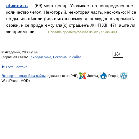
нѣколикъ
— (69) мест. неопр. Указывает на неопределенное
количество чегол. Некоторый, некоторая часть, несколько: И се
по дьньхъ нѣколицѣхъ съпѧщю ѥмѹ въ полѹд҃не въ храминѣ
своѥи. и се приде ѥмѹ гла(с) страшенъ ЖФП XII, 47г; аште ли
же приимъши… …
Словарь древнерусского языка (XI-XIV вв.)
© Академик, 2000-2026
18+
Обратная связь:
Техподдержка
,
Реклама на сайте
👣 Путешествия
Экспорт словарей на сайты
, сделанные на PHP,
Joomla,
Drupal,
WordPress, MODx.