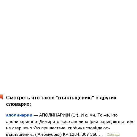
Смотреть что такое "въплъщениѥ" в других
словарях:
аполинарии
— АПОЛИНАРИ|И (1*), И с. мн. То же, что
аполинари˫ане: Димирите, ѥже аполина||рии нарицаютсѩ. иже
не свершено х҃во пришествие. сирѣчь исповѣдають
въплъщениѥ. (’Απολινάριοι) КР 1284, 367 368 …
Словарь