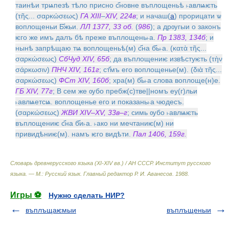
таинѣи трѩпезѣ тѣло присно с҃новне въплощеньѣ ˫авлѩѥть
(τῆς... σαρκώσεως)
ГА XIII
–
XIV, 224в
; и начаш(
а
) прорицати ѡ
воплощеньи Б҃жьи.
ЛЛ 1377, 33 об.
(
986
); а дрѹгыи о законъ
ѥго же имъ далъ бѣ преже въплощень˫а.
Пр 1383, 134б
; и
нынѣ запрѣщаю тѩ воплощеньѣ(м) с҃на б҃ь˫а. (κατὰ τῆς...
σαρκώσεως)
СбЧуд XIV, 65б
; да въплощениѥ извѣстуѥть (τὴν
σάρκωσιν)
ПНЧ XIV, 161г
; ст҃мъ его воплощенье(м). (διὰ τῆς...
σαρκώσεως)
ФСт XIV, 160б
; хра(м) б҃ь˫а слова воплоще(н)е.
ГБ XIV, 77г
; В сем же ѹбо пребж(с)тве||номъ еу(г)льи
˫авлѩетсѩ. воплощенье его и показань˫а чюдесъ.
(σαρκώσεως)
ЖВИ XIV–XV, 33в–г
; симь ѹбо ˫авлѩѥть
въплощениѥ с҃на б҃и˫а. ˫ако ни мечтаниѥ(м) ни
привидѣниѥ(м). намъ ѥго видѣти.
Пал 1406, 159г.
Словарь древнерусского языка (XI-XIV вв.) / АН СССР. Институт русского
языка. — М.: Русский язык
.
Главный редактор Р. И. Аванесов
.
1988
.
Игры ⚽
Нужно сделать НИР?
въплъщаѥмыи
въплъщеныи