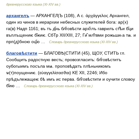
древнерусского языка (XI-XIV вв.)
архангелъ
— АРХАНГЕЛ|Ъ (108), А с. ἀρχάγγελος Архангел,
один из чинов в иерархии небесных служителей бога: ар(х)
га(в) Надп 1161; въ тъ д҃нь бл҃говѣсти арх҃глъ гаврилъ ст҃ѣи б҃ци
въплъщениѥ б҃жиѥ. СбТр ХII/ХIII, 27; Ги҃ мл҃твми рожьши˫а тѩ. и
прп(д)бною оц҃ю …
Словарь древнерусского языка (XI-XIV вв.)
благовѣстити
— БЛАГОВѢ|СТИТИ (45), ЩОУ, СТИТЬ гл.
Сообщить радостную весть; провозгласить: бл҃говѣститъ
оубогыимъ посъла мѩ. проповѣдатъ плѣньникомъ
ѡ(т)поущениѥ. (εὐαγγελίσασϑαι) ΚΕ XII, 224б; Ибо
прѣдълежащеѥ бѣ имъ ис перва. бл҃говѣстити и оучити словоу
б҃ию …
Словарь древнерусского языка (XI-XIV вв.)